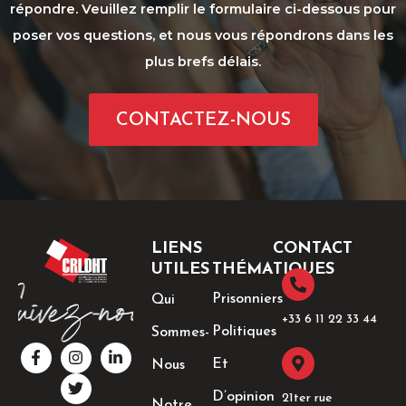
répondre. Veuillez remplir le formulaire ci-dessous pour
poser vos questions, et nous vous répondrons dans les
plus brefs délais.
CONTACTEZ-NOUS
LIENS
CONTACT
UTILES
THÉMATIQUES
Prisonniers
Qui
+33 6 11 22 33 44​
Politiques
Sommes-
F
I
T
L
a
n
w
i
Et
Nous
c
s
i
n
e
t
t
k
D’opinion
21ter rue
Notre