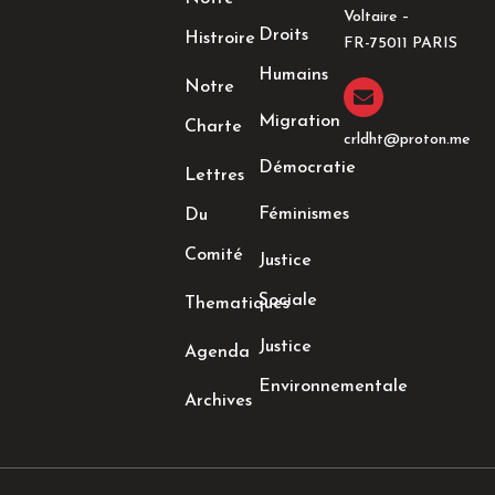
b
a
t
e
Voltaire –
o
g
e
d
Droits
Histroire
o
r
r
i
FR-75011 PARIS
k
a
n
Humains
-
m
-
Notre
f
i
n
Migration
Charte
crldht@proton.me
Démocratie
Lettres
Féminismes
Du
Comité
Justice
Sociale
Thematiques
Justice
Agenda
Environnementale
Archives