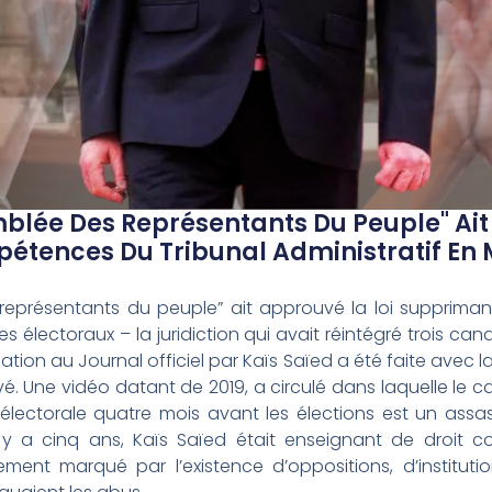
mblée Des Représentants Du Peuple" Ait
tences Du Tribunal Administratif En M
 représentants du peuple” ait approuvé la loi supprima
es électoraux – la juridiction qui avait réintégré trois ca
ication au Journal officiel par Kaïs Saïed a été faite avec 
. Une vidéo datant de 2019, a circulé dans laquelle le c
 électorale quatre mois avant les élections est un ass
l y a cinq ans, Kaïs Saïed était enseignant de droit c
ent marqué par l’existence d’oppositions, d’institution