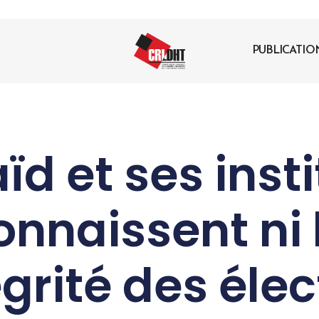
PUBLICATIO
ïd et ses inst
nnaissent ni l
égrité des éle