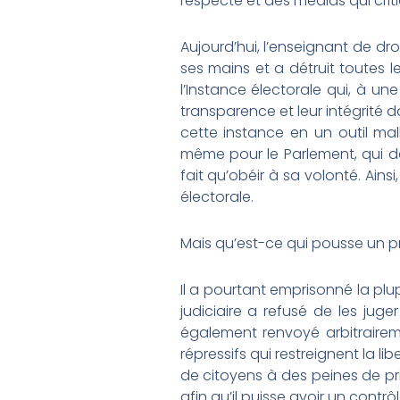
respecté et des médias qui crit
Aujourd’hui, l’enseignant de dr
ses mains et a détruit toutes l
l’Instance électorale qui, à u
transparence et leur intégrité
cette instance en un outil ma
même pour le Parlement, qui d
fait qu’obéir à sa volonté. Ain
électorale.
Mais qu’est-ce qui pousse un p
Il a pourtant emprisonné la plu
judiciaire a refusé de les juger
également renvoyé arbitraireme
répressifs qui restreignent la li
de citoyens à des peines de pr
afin qu’il puisse avoir un contrô