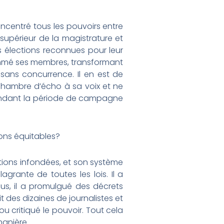
oncentré tous les pouvoirs entre
 supérieur de la magistrature et
s élections reconnues pour leur
nommé ses membres, transformant
sans concurrence. Il en est de
chambre d’écho à sa voix et ne
e pendant la période de campagne
ons équitables?
ations infondées, et son système
lagrante de toutes les lois. Il a
lus, il a promulgué des décrets
it des dizaines de journalistes et
 critiqué le pouvoir. Tout cela
manière.