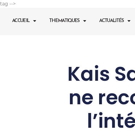
Aller
tag -->
au
contenu
ACCUEIL
THEMATIQUES
ACTUALITÉS
Kais Sa
ne reco
l’int