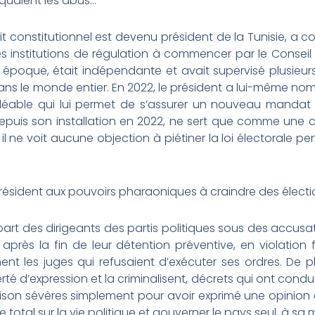
iquaient les abus…
oit constitutionnel est devenu président de la Tunisie, a c
es institutions de régulation à commencer par le Conseil
ne époque, était indépendante et avait supervisé plusieur
 dans le monde entier. En 2022, le président a lui-même 
lléable qui lui permet de s’assurer un nouveau mandat 
epuis son installation en 2022, ne sert que comme une 
si, il ne voit aucune objection à piétiner la loi électoral
résident aux pouvoirs pharaoniques à craindre des électi
part des dirigeants des partis politiques sous des accus
 après la fin de leur détention préventive, en violation f
nt les juges qui refusaient d’exécuter ses ordres. De p
berté d’expression et la criminalisent, décrets qui ont condu
ison sévères simplement pour avoir exprimé une opinion ou
le total sur la vie politique et gouverner le pays seul, à sa 