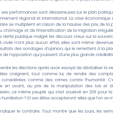
ue ses performances sont désastreuses sur le plan politique
ronnement régional et international. La crise économique 
ire se multiplient en raison de la hausse des prix, de la
 chômage et de l’intensification de la migration irréguliè
dette publique malgré les discours creux sur la souvera
été civile n’ont plus aucun effet, elles sont même devenu
sultats des sondages d’opinion, qui le remettent à la plac
s de l’opposition qui jouissent d’une plus grande crédibili
dre les élections après avoir essayé de dévitaliser la vie
idèles craignent, tout comme lui, de rendre des compte
 considérées comme des crimes contre l’humanité. C’e
e en avant, au prix de la manipulation des lois et de
isien, ce même peuple qui s’est soulevé en 2011 pour la 
 humiliation ? Et ses élites accepteront-elles que l’on se 
ndiquer le contraire. Tout montre que les jours, les sem