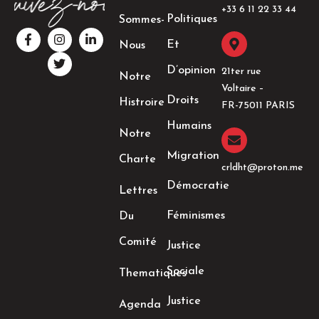
+33 6 11 22 33 44​
Politiques
Sommes-
F
I
T
L
a
n
w
i
Et
Nous
c
s
i
n
e
t
t
k
D’opinion
21ter rue
Notre
b
a
t
e
Voltaire –
o
g
e
d
Droits
Histroire
o
r
r
i
FR-75011 PARIS
k
a
n
Humains
-
m
-
Notre
f
i
n
Migration
Charte
crldht@proton.me
Démocratie
Lettres
Féminismes
Du
Comité
Justice
Sociale
Thematiques
Justice
Agenda