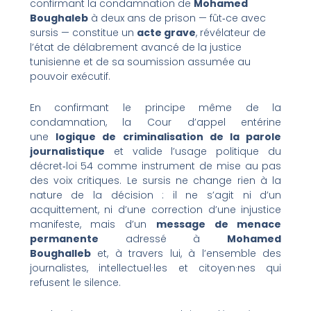
confirmant la condamnation de
Mohamed
Boughaleb
à deux ans de prison — fût‑ce avec
sursis — constitue un
acte grave
, révélateur de
l’état de délabrement avancé de la justice
tunisienne et de sa soumission assumée au
pouvoir exécutif.
En confirmant le principe même de la
condamnation, la Cour d’appel entérine
une
logique de criminalisation de la parole
journalistique
et valide l’usage politique du
décret‑loi 54 comme instrument de mise au pas
des voix critiques. Le sursis ne change rien à la
nature de la décision : il ne s’agit ni d’un
acquittement, ni d’une correction d’une injustice
manifeste, mais d’un
message de menace
permanente
adressé à
Mohamed
Boughalleb
et, à travers lui, à l’ensemble des
journalistes, intellectuel·les et citoyen·nes qui
refusent le silence.