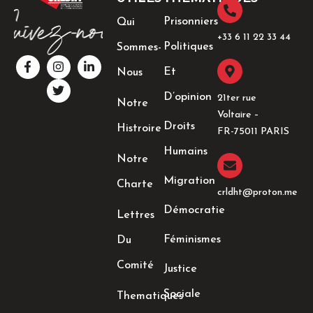
Prisonniers
Qui
+33 6 11 22 33 44​
Politiques
Sommes-
F
I
T
L
a
n
w
i
Et
Nous
c
s
i
n
e
t
t
k
D’opinion
21ter rue
Notre
b
a
t
e
Voltaire –
o
g
e
d
Droits
Histroire
o
r
r
i
FR-75011 PARIS
k
a
n
Humains
-
m
-
Notre
f
i
n
Migration
Charte
crldht@proton.me
Démocratie
Lettres
Féminismes
Du
Comité
Justice
Sociale
Thematiques