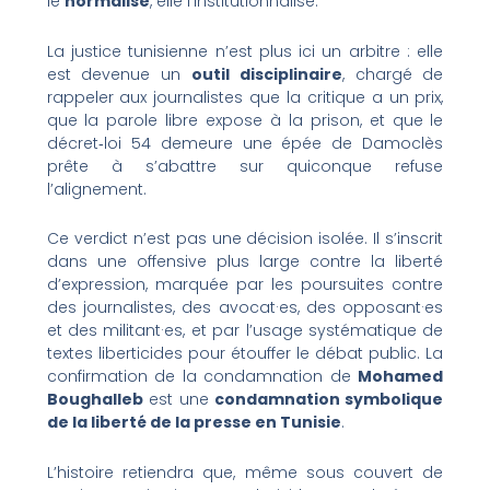
le
normalise
, elle l’institutionnalise.
La justice tunisienne n’est plus ici un arbitre : elle
est devenue un
outil disciplinaire
, chargé de
rappeler aux journalistes que la critique a un prix,
que la parole libre expose à la prison, et que le
décret‑loi 54 demeure une épée de Damoclès
prête à s’abattre sur quiconque refuse
l’alignement.
Ce verdict n’est pas une décision isolée. Il s’inscrit
dans une offensive plus large contre la liberté
d’expression, marquée par les poursuites contre
des journalistes, des avocat·es, des opposant·es
et des militant·es, et par l’usage systématique de
textes liberticides pour étouffer le débat public. La
confirmation de la condamnation de
Mohamed
Boughalleb
est une
condamnation symbolique
de la liberté de la presse en Tunisie
.
L’histoire retiendra que, même sous couvert de