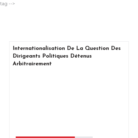
Aller
tag -->
au
contenu
Internationalisation De La Question Des
Dirigeants Politiques Détenus
Arbitrairement