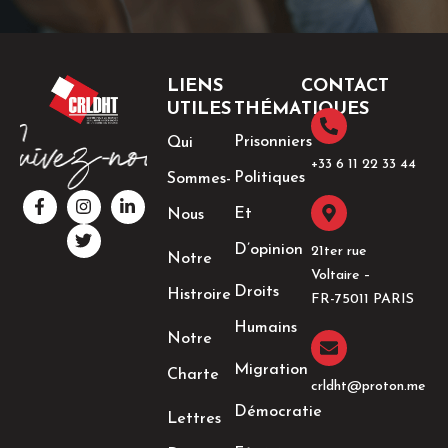
LIENS
CONTACT
UTILES
THÉMATIQUES
Prisonniers
Qui
+33 6 11 22 33 44​
Politiques
Sommes-
F
I
T
L
a
n
w
i
Et
Nous
c
s
i
n
e
t
t
k
D’opinion
21ter rue
Notre
b
a
t
e
Voltaire –
o
g
e
d
Droits
Histroire
o
r
r
i
FR-75011 PARIS
k
a
n
Humains
-
m
-
Notre
f
i
n
Migration
Charte
crldht@proton.me
Démocratie
Lettres