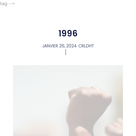
Aller
tag -->
au
contenu
1996
JANVIER 26, 2024
CRLDHT