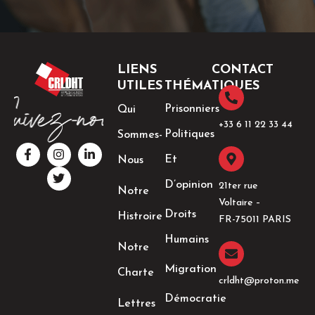
LIENS
CONTACT
UTILES
THÉMATIQUES
Prisonniers
Qui
+33 6 11 22 33 44​
Politiques
Sommes-
F
I
T
L
a
n
w
i
Et
Nous
c
s
i
n
e
t
t
k
D’opinion
21ter rue
Notre
b
a
t
e
Voltaire –
o
g
e
d
Droits
Histroire
o
r
r
i
FR-75011 PARIS
k
a
n
Humains
-
m
-
Notre
f
i
n
Migration
Charte
crldht@proton.me
Démocratie
Lettres