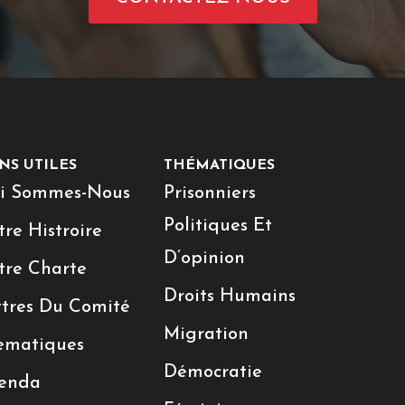
NS UTILES
THÉMATIQUES
i Sommes-Nous
Prisonniers
Politiques Et
re Histroire
D’opinion
tre Charte
Droits Humains
ttres Du Comité
Migration
ematiques
Démocratie
enda