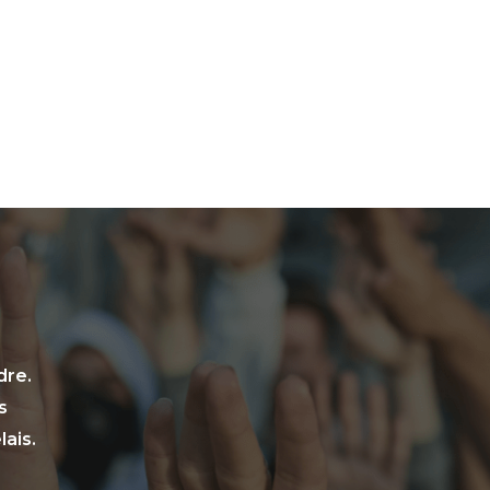
dre.
s
ais.