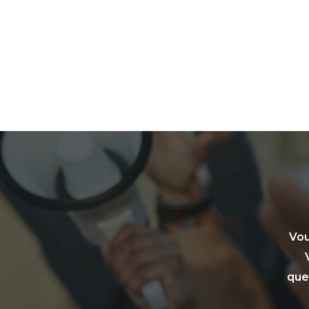
Vou
que