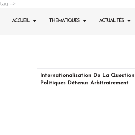
Aller
tag -->
au
contenu
ACCUEIL
THEMATIQUES
ACTUALITÉS
Internationalisation De La Question
Politiques Détenus Arbitrairement