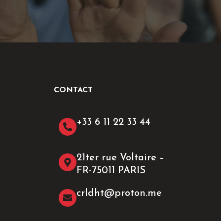
CONTACT
+33 6 11 22 33 44​
21ter rue Voltaire –
FR-75011 PARIS
crldht@proton.me