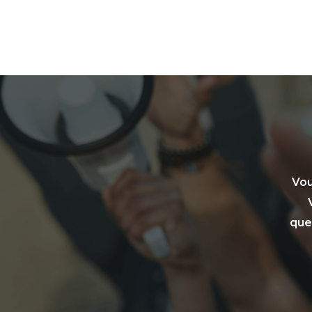
Vou
que