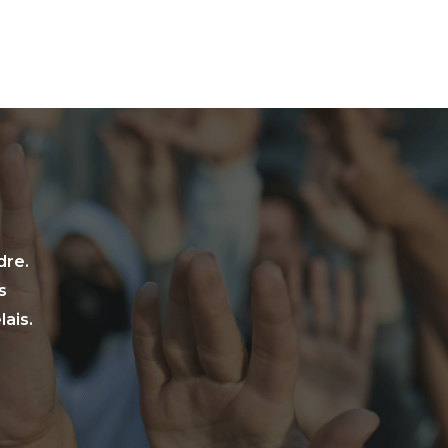
dre.
s
ais.