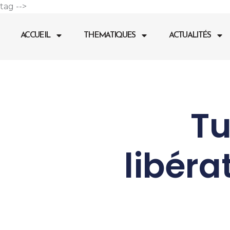
Aller
tag -->
au
contenu
ACCUEIL
THEMATIQUES
ACTUALITÉS
Tu
libéra