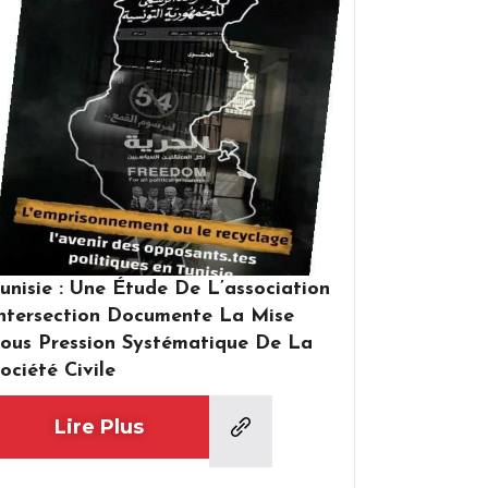
unisie : Une Étude De L’association
ntersection Documente La Mise
ous Pression Systématique De La
ociété Civile
Lire Plus