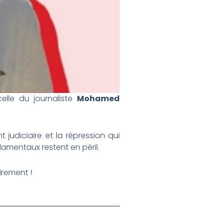
celle du journaliste
Mohamed
 judiciaire et la répression qui
fondamentaux restent en
péril.
irement !
Next