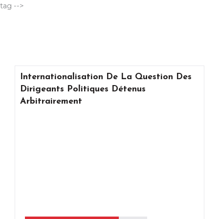
Aller
tag -->
au
contenu
Internationalisation De La Question Des
Dirigeants Politiques Détenus
Arbitrairement