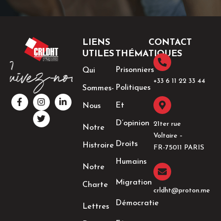
LIENS
CONTACT
UTILES
THÉMATIQUES
Prisonniers
Qui
+33 6 11 22 33 44​
Politiques
Sommes-
F
I
T
L
a
n
w
i
Et
Nous
c
s
i
n
e
t
t
k
D’opinion
21ter rue
Notre
b
a
t
e
Voltaire –
o
g
e
d
Droits
Histroire
o
r
r
i
FR-75011 PARIS
k
a
n
Humains
-
m
-
Notre
f
i
n
Migration
Charte
crldht@proton.me
Démocratie
Lettres