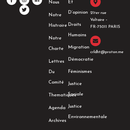
a
n
w
i
Et
Nous
c
s
i
n
e
t
t
k
D’opinion
21ter rue
Notre
b
a
t
e
Voltaire –
o
g
e
d
Droits
Histroire
o
r
r
i
FR-75011 PARIS
k
a
n
Humains
-
m
-
Notre
f
i
n
Migration
Charte
crldht@proton.me
Démocratie
Lettres
Féminismes
Du
Comité
Justice
Sociale
Thematiques
Justice
Agenda
Environnementale
Archives