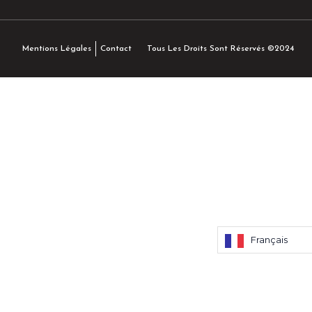
Tous Les Droits Sont Réservés ©2024
Mentions Légales
Contact
Français
Français