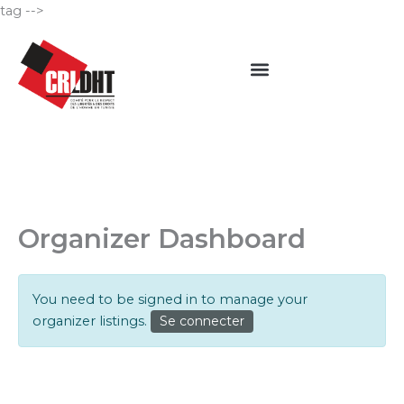
Aller
tag -->
au
Menu
contenu
Organizer Dashboard
You need to be signed in to manage your
organizer listings.
Se connecter