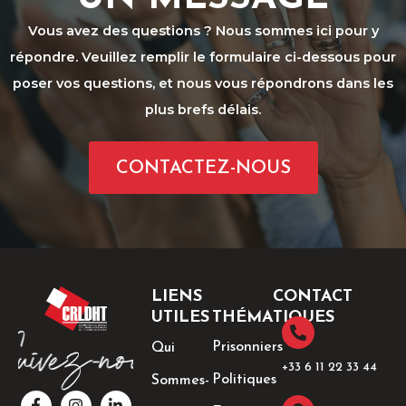
Vous avez des questions ? Nous sommes ici pour y
répondre. Veuillez remplir le formulaire ci-dessous pour
poser vos questions, et nous vous répondrons dans les
plus brefs délais.
CONTACTEZ-NOUS
LIENS
CONTACT
UTILES
THÉMATIQUES
Prisonniers
Qui
+33 6 11 22 33 44​
Politiques
Sommes-
F
I
T
L