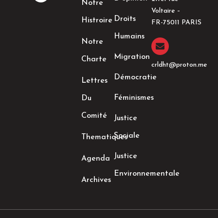
Notre
b
a
t
e
Voltaire –
o
g
e
d
Droits
Histroire
o
r
r
i
FR-75011 PARIS
k
a
n
Humains
-
m
-
Notre
f
i
n
Migration
Charte
crldht@proton.me
Démocratie
Lettres
Féminismes
Du
Comité
Justice
Sociale
Thematiques
Justice
Agenda
Environnementale
Archives