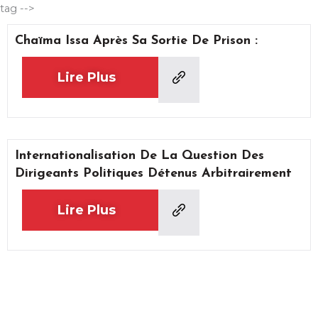
Aller
tag -->
au
Chaïma Issa Après Sa Sortie De Prison :
contenu
Lire Plus
Internationalisation De La Question Des
Dirigeants Politiques Détenus Arbitrairement
Lire Plus