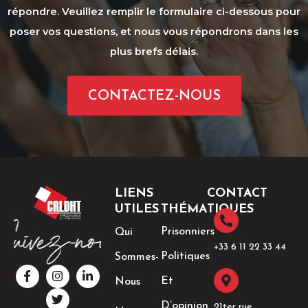
répondre. Veuillez remplir le formulaire ci-dessous pour
poser vos questions, et nous vous répondrons dans les
plus brefs délais.
CONTACTEZ-NOUS
LIENS
CONTACT
UTILES
THÉMATIQUES
Prisonniers
Qui
+33 6 11 22 33 44​
Politiques
Sommes-
F
I
T
L
a
n
w
i
Et
Nous
c
s
i
n
e
t
t
k
D’opinion
21ter rue