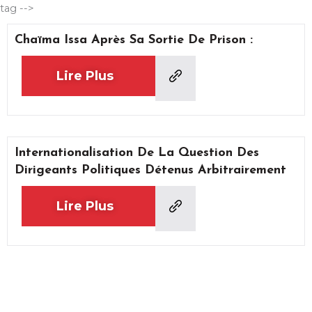
Aller
tag -->
au
Chaïma Issa Après Sa Sortie De Prison :
contenu
Lire Plus
Internationalisation De La Question Des
Dirigeants Politiques Détenus Arbitrairement
Lire Plus