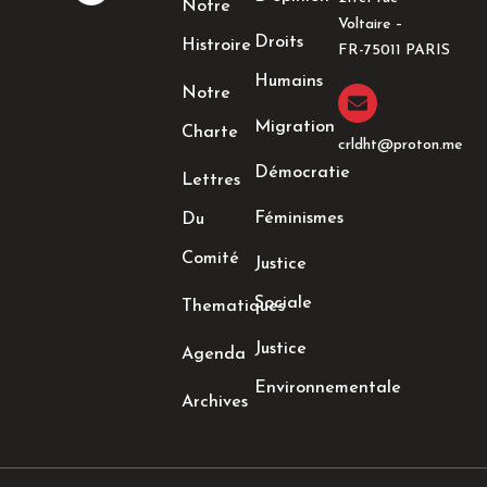
Notre
b
a
t
e
Voltaire –
o
g
e
d
Droits
Histroire
o
r
r
i
FR-75011 PARIS
k
a
n
Humains
-
m
-
Notre
f
i
n
Migration
Charte
crldht@proton.me
Démocratie
Lettres
Féminismes
Du
Comité
Justice
Sociale
Thematiques
Justice
Agenda
Environnementale
Archives