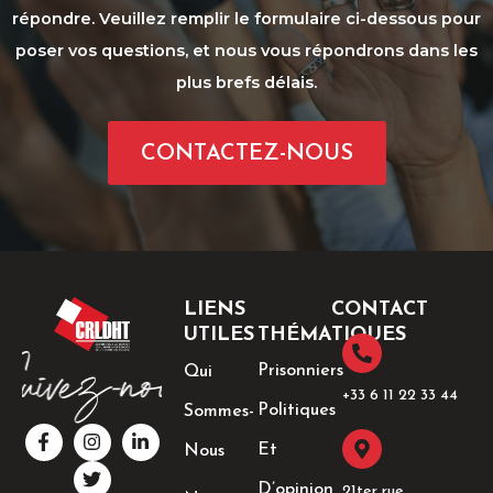
répondre. Veuillez remplir le formulaire ci-dessous pour
poser vos questions, et nous vous répondrons dans les
plus brefs délais.
CONTACTEZ-NOUS
LIENS
CONTACT
UTILES
THÉMATIQUES
Prisonniers
Qui
+33 6 11 22 33 44​
Politiques
Sommes-
F
I
T
L
a
n
w
i
Et
Nous
c
s
i
n
e
t
t
k
D’opinion
21ter rue