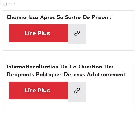
Aller
tag -->
au
Chaïma Issa Après Sa Sortie De Prison :
contenu
Lire Plus
Internationalisation De La Question Des
Dirigeants Politiques Détenus Arbitrairement
Lire Plus