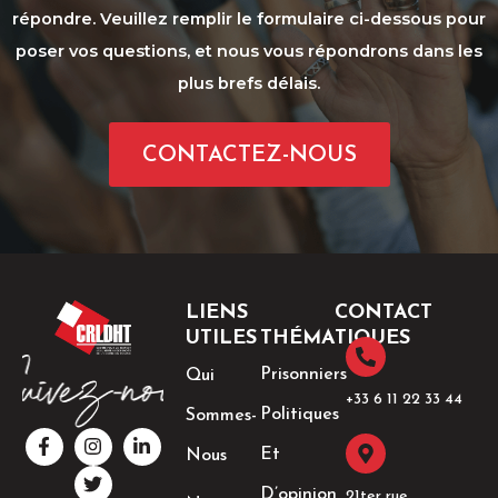
répondre. Veuillez remplir le formulaire ci-dessous pour
poser vos questions, et nous vous répondrons dans les
plus brefs délais.
CONTACTEZ-NOUS
LIENS
CONTACT
UTILES
THÉMATIQUES
Prisonniers
Qui
+33 6 11 22 33 44​
Politiques
Sommes-
F
I
T
L
a
n
w
i
Et
Nous
c
s
i
n
e
t
t
k
D’opinion
21ter rue