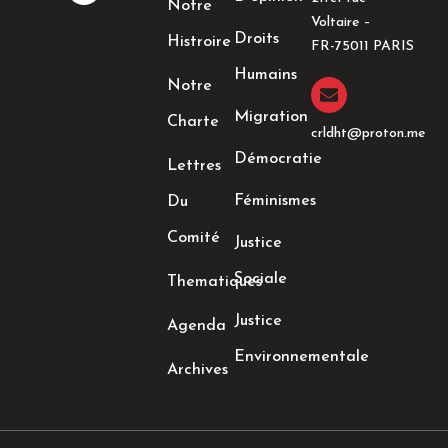
Notre
b
a
t
e
Voltaire –
o
g
e
d
Droits
Histroire
o
r
r
i
FR-75011 PARIS
k
a
n
Humains
-
m
-
Notre
f
i
n
Migration
Charte
crldht@proton.me
Démocratie
Lettres
Féminismes
Du
Comité
Justice
Sociale
Thematiques
Justice
Agenda
Environnementale
Archives