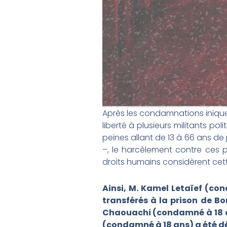
Après les condamnations iniques 
liberté à plusieurs militants pol
peines allant de 13 à 66 ans de
–, le harcèlement contre ces p
droits humains considèrent cett
Ainsi, M. Kamel Letaïef (co
transférés à la prison de Bo
Chaouachi (condamné à 18 ans
(condamné à 18 ans) a été dép