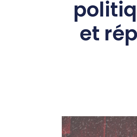
politi
et ré