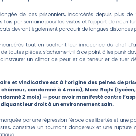
longée de ces prisonniers, incarcérés depuis plus de 2
 fois par semaine pour les visites et l’apport de nourritur
ocats devront également parcourir de longues distances p
incarcérés tout en sachant leur innocence du chef d’
de toutes pièces, s’acharne-t-il à ce point à les punir dav
 d’instaurer un climat de peur et de terreur et de tuer dé
re et vindicative est à l’origine des peines de priso
é chômeur, condamné à 4 mois), Moez Rajhi (lycéen,
ndamné 2 mois) — pour avoir manifesté contre l’asph
diquant leur droit à un environnement sain.
, marquée par une répression féroce des libertés et une pol
ivistes, constitue un tournant dangereux et une rupture 
atique.