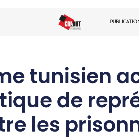
PUBLICATIO
ime tunisien a
itique de repré
re les prison