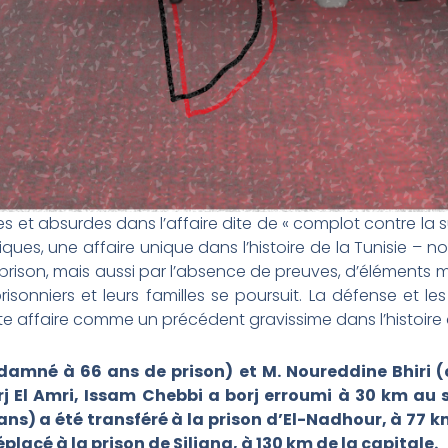
et absurdes dans l’affaire dite de « complot contre la sûr
itiques, une affaire unique dans l’histoire de la Tunisie –
 prison, mais aussi par l’absence de preuves, d’éléments m
risonniers et leurs familles se poursuit. La défense et l
e affaire comme un précédent gravissime dans l’histoire 
ndamné à 66 ans de prison) et M. Noureddine Bhiri
rj El Amri, Issam Chebbi a borj erroumi à 30 km au
) a été transféré à la prison d’El-Nadhour, à 77 k
lacé à la prison de Siliana, à 130 km de la capitale.