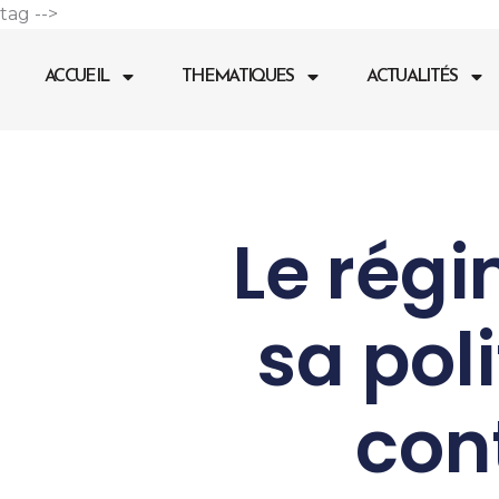
Aller
tag -->
au
contenu
ACCUEIL
THEMATIQUES
ACTUALITÉS
Le rég
sa pol
cont