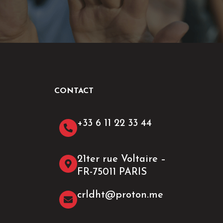
CONTACT
+33 6 11 22 33 44​
21ter rue Voltaire –
FR-75011 PARIS
crldht@proton.me