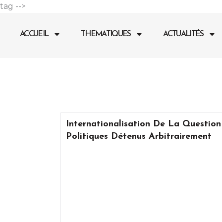
Aller
tag -->
au
contenu
ACCUEIL
THEMATIQUES
ACTUALITÉS
Internationalisation De La Question
Politiques Détenus Arbitrairement