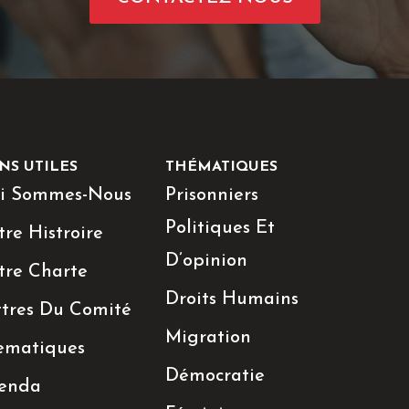
NS UTILES
THÉMATIQUES
i Sommes-Nous
Prisonniers
Politiques Et
re Histroire
D’opinion
tre Charte
Droits Humains
ttres Du Comité
Migration
ematiques
Démocratie
enda