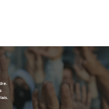
dre.
s
ais.