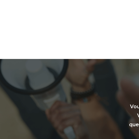
Vou
que