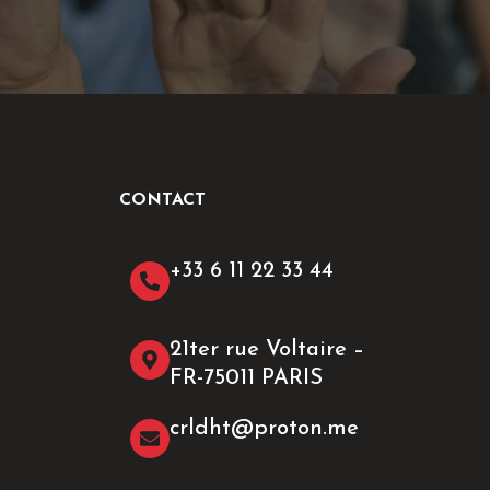
CONTACT
+33 6 11 22 33 44​
21ter rue Voltaire –
FR-75011 PARIS
crldht@proton.me