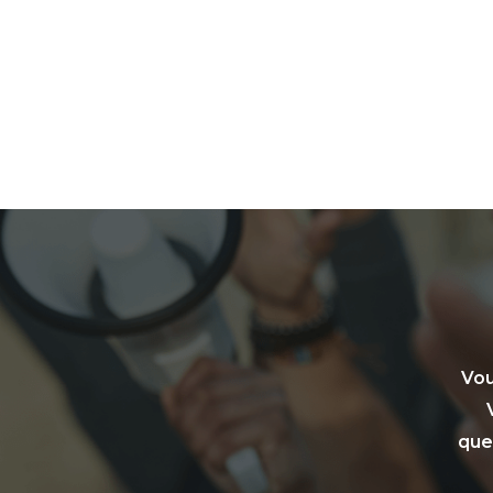
Vou
que