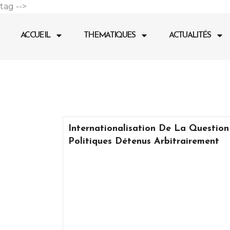
Aller
tag -->
au
contenu
ACCUEIL
THEMATIQUES
ACTUALITÉS
Internationalisation De La Question
Politiques Détenus Arbitrairement