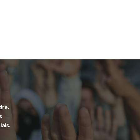
dre.
s
ais.