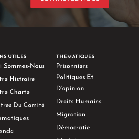
NS UTILES
THÉMATIQUES
i Sommes-Nous
Prisonniers
Politiques Et
re Histroire
D’opinion
tre Charte
Droits Humains
ttres Du Comité
Migration
ematiques
Démocratie
enda