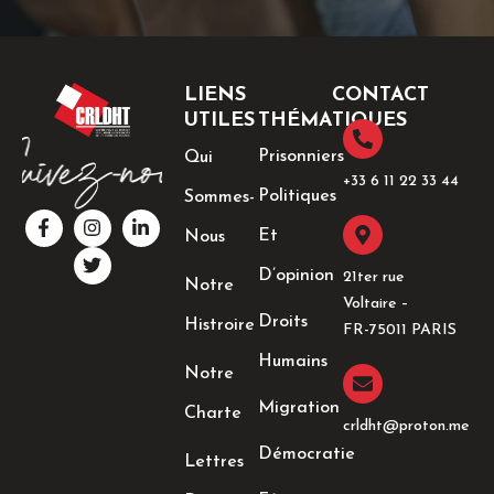
LIENS
CONTACT
UTILES
THÉMATIQUES
Prisonniers
Qui
+33 6 11 22 33 44​
Politiques
Sommes-
F
I
T
L
a
n
w
i
Et
Nous
c
s
i
n
e
t
t
k
D’opinion
21ter rue
Notre
b
a
t
e
Voltaire –
o
g
e
d
Droits
Histroire
o
r
r
i
FR-75011 PARIS
k
a
n
Humains
-
m
-
Notre
f
i
n
Migration
Charte
crldht@proton.me
Démocratie
Lettres