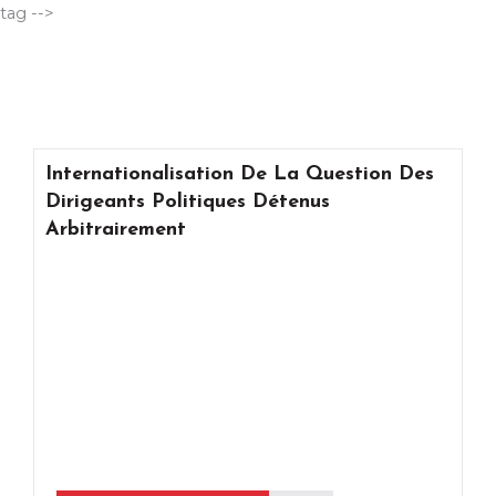
Aller
tag -->
au
contenu
Internationalisation De La Question Des
Dirigeants Politiques Détenus
Arbitrairement