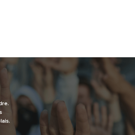
dre.
s
ais.