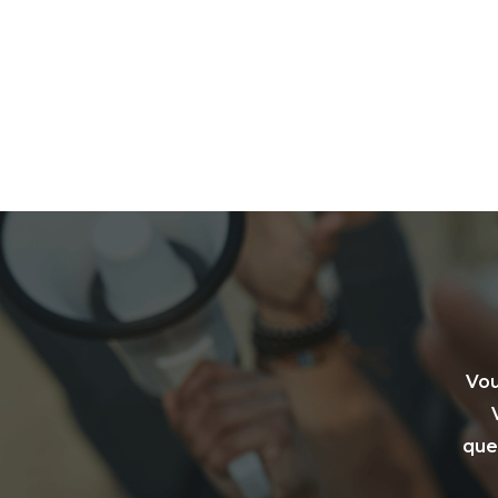
Vou
que