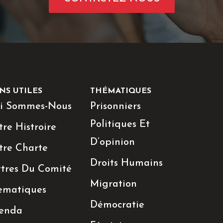
NS UTILES
THÉMATIQUES
i Sommes-Nous
Prisonniers
Politiques Et
re Histroire
D’opinion
tre Charte
Droits Humains
ttres Du Comité
Migration
ematiques
Démocratie
enda