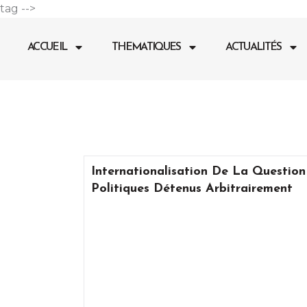
Aller
tag -->
au
contenu
ACCUEIL
THEMATIQUES
ACTUALITÉS
Internationalisation De La Question
Politiques Détenus Arbitrairement