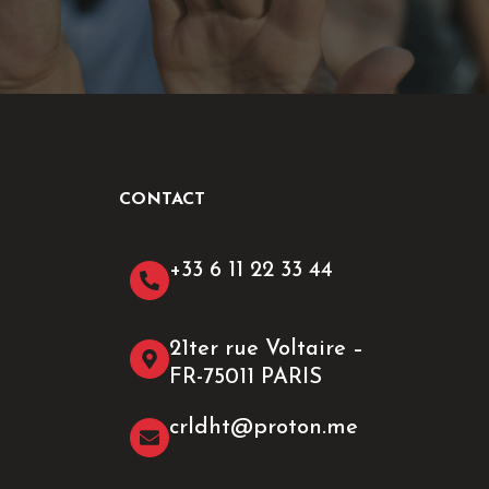
CONTACT
+33 6 11 22 33 44​
21ter rue Voltaire –
FR-75011 PARIS
crldht@proton.me