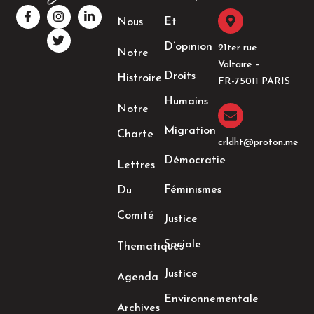
F
I
T
L
a
n
w
i
Et
Nous
c
s
i
n
e
t
t
k
D’opinion
21ter rue
Notre
b
a
t
e
Voltaire –
o
g
e
d
Droits
Histroire
o
r
r
i
FR-75011 PARIS
k
a
n
Humains
-
m
-
Notre
f
i
n
Migration
Charte
crldht@proton.me
Démocratie
Lettres
Féminismes
Du
Comité
Justice
Sociale
Thematiques
Justice
Agenda
Environnementale
Archives