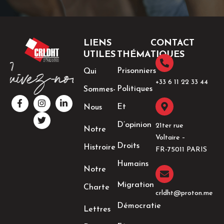
LIENS
CONTACT
UTILES
THÉMATIQUES
Prisonniers
Qui
+33 6 11 22 33 44​
Politiques
Sommes-
F
I
T
L
a
n
w
i
Et
Nous
c
s
i
n
e
t
t
k
D’opinion
21ter rue
Notre
b
a
t
e
Voltaire –
o
g
e
d
Droits
Histroire
o
r
r
i
FR-75011 PARIS
k
a
n
Humains
-
m
-
Notre
f
i
n
Migration
Charte
crldht@proton.me
Démocratie
Lettres