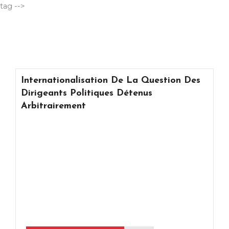
Aller
tag -->
au
contenu
Internationalisation De La Question Des
Dirigeants Politiques Détenus
Arbitrairement