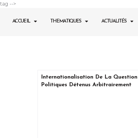
Aller
tag -->
au
contenu
ACCUEIL
THEMATIQUES
ACTUALITÉS
Internationalisation De La Question
Politiques Détenus Arbitrairement