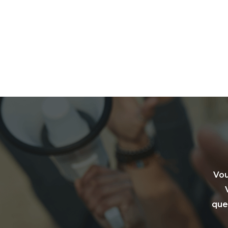
Vou
que