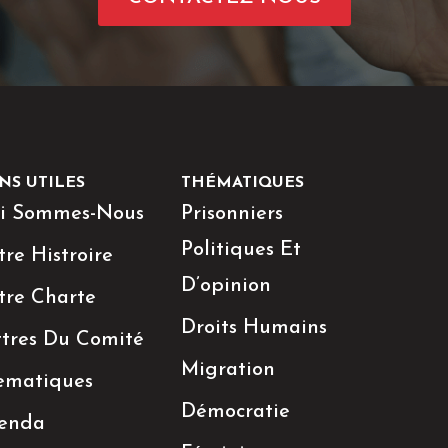
NS UTILES
THÉMATIQUES
i Sommes-Nous
Prisonniers
Politiques Et
re Histroire
D’opinion
tre Charte
Droits Humains
ttres Du Comité
Migration
ematiques
Démocratie
enda