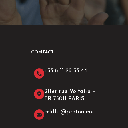
CONTACT
+33 6 11 22 33 44​
21ter rue Voltaire –
FR-75011 PARIS
crldht@proton.me