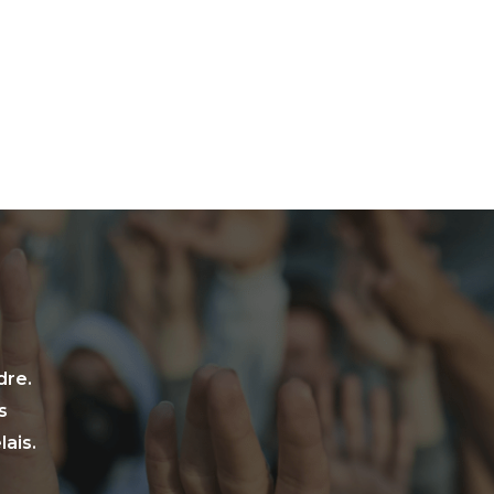
dre.
s
ais.