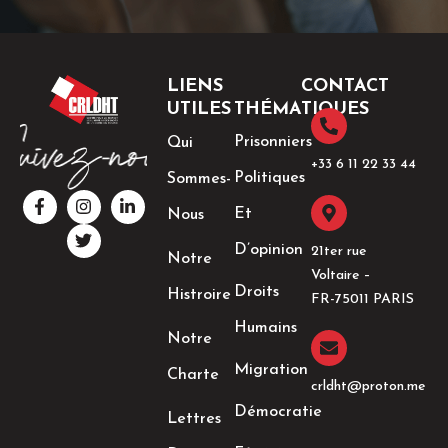
LIENS
CONTACT
UTILES
THÉMATIQUES
Prisonniers
Qui
+33 6 11 22 33 44​
Politiques
Sommes-
F
I
T
L
a
n
w
i
Et
Nous
c
s
i
n
e
t
t
k
D’opinion
21ter rue
Notre
b
a
t
e
Voltaire –
o
g
e
d
Droits
Histroire
o
r
r
i
FR-75011 PARIS
k
a
n
Humains
-
m
-
Notre
f
i
n
Migration
Charte
crldht@proton.me
Démocratie
Lettres