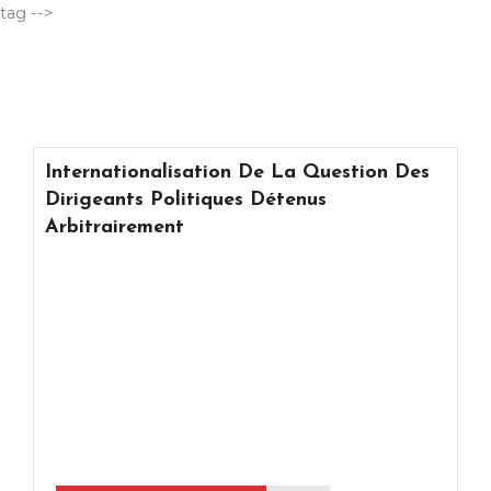
Aller
tag -->
au
contenu
Internationalisation De La Question Des
Dirigeants Politiques Détenus
Arbitrairement