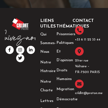
LIENS
CONTACT
UTILES
THÉMATIQUES
Prisonniers
Qui
+33 6 11 22 33 44​
Politiques
Sommes-
F
I
T
L
a
n
w
i
Et
Nous
c
s
i
n
e
t
t
k
D’opinion
21ter rue
Notre
b
a
t
e
Voltaire –
o
g
e
d
Droits
Histroire
o
r
r
i
FR-75011 PARIS
k
a
n
Humains
-
m
-
Notre
f
i
n
Migration
Charte
crldht@proton.me
Démocratie
Lettres