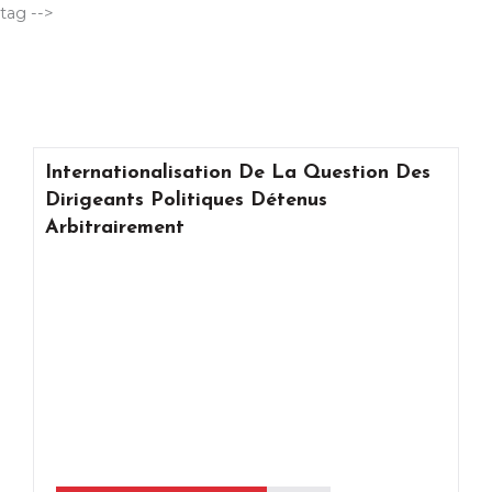
Aller
tag -->
au
contenu
Internationalisation De La Question Des
Dirigeants Politiques Détenus
Arbitrairement