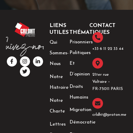
LIENS
CONTACT
UTILES
THÉMATIQUES
Prisonniers
Qui
+33 6 11 22 33 44​
Politiques
Sommes-
F
I
T
L
a
n
w
i
Et
Nous
c
s
i
n
e
t
t
k
D’opinion
21ter rue
Notre
b
a
t
e
Voltaire –
o
g
e
d
Droits
Histroire
o
r
r
i
FR-75011 PARIS
k
a
n
Humains
-
m
-
Notre
f
i
n
Migration
Charte
crldht@proton.me
Démocratie
Lettres