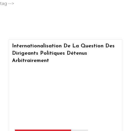
Aller
tag -->
au
contenu
Internationalisation De La Question Des
Dirigeants Politiques Détenus
Arbitrairement