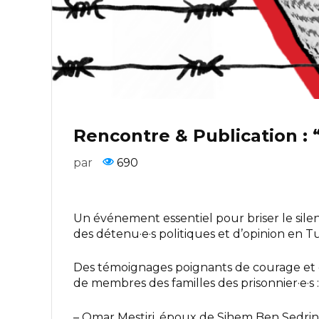
Rencontre & Publication : 
par
690
Un événement essentiel pour briser le sile
des détenu·e·s politiques et d’opinion en Tu
Des témoignages poignants de courage et de 
de membres des familles des prisonnier·e·s :
– Omar Mestiri, époux de Sihem Ben Sedri