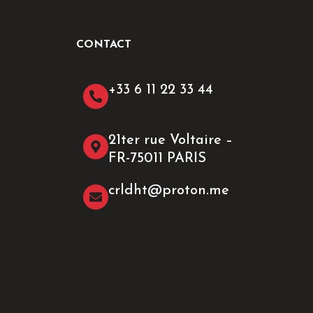
CONTACT
+33 6 11 22 33 44​
21ter rue Voltaire –
FR-75011 PARIS
crldht@proton.me