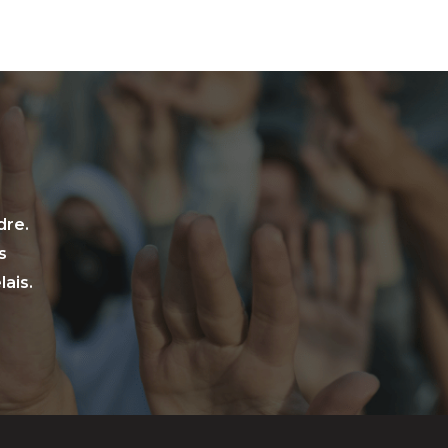
dre.
s
ais.