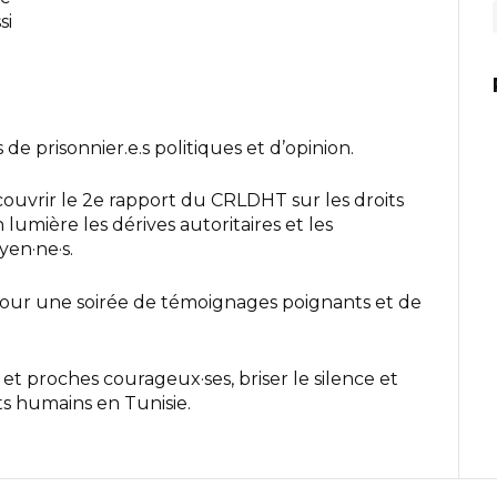
si
e prisonnier.e.s politiques et d’opinion.
couvrir le 2e rapport du CRLDHT sur les droits
lumière les dérives autoritaires et les
yen·ne·s.
pour une soirée de témoignages poignants et de
et proches courageux·ses, briser le silence et
s humains en Tunisie.