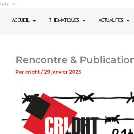
Aller
tag -->
au
contenu
ACCUEIL
THEMATIQUES
ACTUALITÉS
Rencontre & Publication 
Par
crldht
/
29 janvier 2025