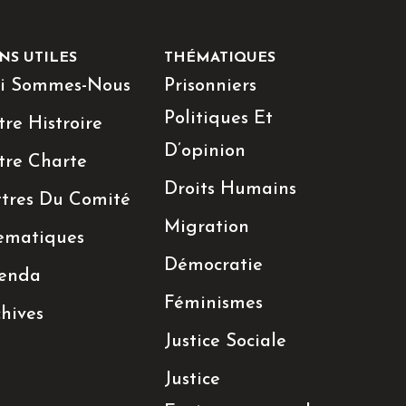
NS UTILES
THÉMATIQUES
i Sommes-Nous
Prisonniers
Politiques Et
re Histroire
D’opinion
tre Charte
Droits Humains
ttres Du Comité
Migration
ematiques
Démocratie
enda
Féminismes
hives
Justice Sociale
Justice