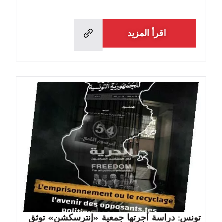
اقرأ المزيد
تونس: دراسة أجرتها جمعية «إنترسكشن» توثق