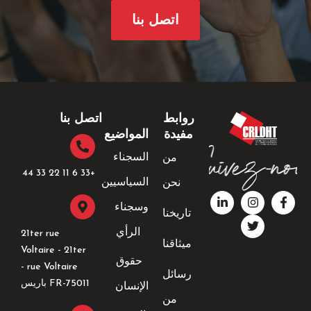
اتصل بنا
روابط
اتصل بنا
مفيدة
المواضيع
السجناء
من
+33 6 11 22 33 44​
السياسيين
نحن
ف
ا
ت
ل
ي
ن
و
ي
وسجناء
تاريخنا
س
ي
س
ن
ب
ت
ت
ك
الرأي
21ter rue
و
ق
ر
د
ميثاقنا
Voltaire - 21ter
ك
ر
إ
حقوق
-
ا
ن
rue Voltaire -
رسائل
ف
م
-
FR-75011 باريس
الإنسان
إ
من
ن