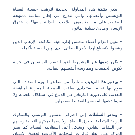
-
يدين بشدة
هذه المحاولة الجديدة لترهيب جمعية القضاة
التونسيين وأعضائها، والتي تندرج في إطار سياسة ممنهجة
للتضييق على من يقاومون التلاعب بالعدالة وانتهاكات حقوق
الإنسان ومبادئ سيادة القانون.
- نحيي التزام أعضاء مجلس إدارة هيئة مكافحة الإرهاب الذين
رفضوا الانصياع لهذا الأمر القضائي الذي يهين القضاء بأكمله.
-
تكرر دعمها
غير المشروط لحق القضاة التونسيين في حرية
تكوين الجمعيات وممارسة أنشطتهم النقابية.
-
ويعتبر هذا الترهيب
مظهراً من مظاهر الثورة المضادة التي
يقوم بها نظام استبدادي يعاقب الجمعية المغربية لمناهضة
التعذيب على دورها التاريخي في الدفاع عن استقلال القضاء، ولا
سيما دعمها المستمر للقضاة المفصولين.
-
وتدعو السلطات
إلى احترام الدستور التونسي والصكوك
الدولية المتعلقة بحقوق القضاة، ولا سيما حريتهم النقابية وحقهم
في النشاط النقابي، وبشكل أعم، استقلالية القضاء. كما يصر
المركز على إنفاذ قرارات المحكمة الأفريقية لحقوق الإنسان