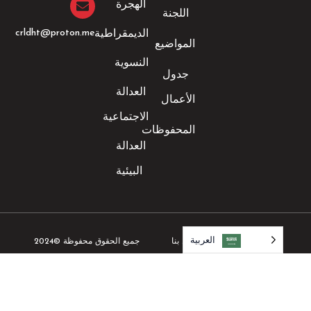
الهجرة
اللجنة
crldht@proton.me
الديمقراطية
المواضيع
النسوية
جدول
العدالة
الأعمال
الاجتماعية
المحفوظات
العدالة
البيئية
العربية‏
العربية‏
جميع الحقوق محفوظة ©2024
الإشعارات القانونية
اتصل بنا