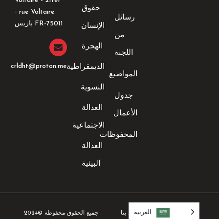
Voltaire - 21ter
ك
ر
إ
حقوق
-
ا
ن
rue Voltaire -
رسائل
ف
م
-
FR-75011 باريس
الإنسان
إ
من
ن
الهجرة
اللجنة
crldht@proton.me
الديمقراطية
المواضيع
النسوية
جدول
العدالة
الأعمال
الاجتماعية
المحفوظات
العدالة
البيئية
العربية‏
العربية‏
جميع الحقوق محفوظة ©2024
الإشعارات القانونية
اتصل بنا