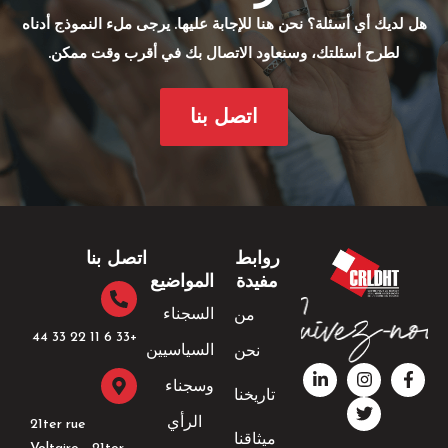
هل لديك أي أسئلة؟ نحن هنا للإجابة عليها. يرجى ملء النموذج أدناه
لطرح أسئلتك، وسنعاود الاتصال بك في أقرب وقت ممكن.
اتصل بنا
روابط
اتصل بنا
مفيدة
المواضيع
السجناء
من
+33 6 11 22 33 44​
السياسيين
نحن
ف
ا
ت
ل
ي
ن
و
ي
وسجناء
تاريخنا
س
ي
س
ن
ب
ت
ت
ك
الرأي
21ter rue
و
ق
ر
د
ميثاقنا