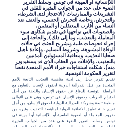
اللاإنسانية أو المهينة في تونس. وسلط التقرير
الضوء على عدد من الجوانب المثيرة للقلق في
التشريعات والممارسات (الاحتجاز لدى الشرطة،
والتحرش، وخاصة التحرش الجنسي، والعنف ضد
النساء من أقارب المعتقلين أو المنفيين،
والصعوبات التي تواجهها في تقديم شكاوى سوء
المعاملة والتعذيب، وما إلى ذلك), والحاجة إلى
إجراء فحوصات طبية وتشريح الجثث في حالات
الوفاة المشبوهة، وشروط التسليم، وإعادة تأهيل
ضحايا التعذيب، ومعاقبة المسؤولين المذنبين
بالتعذيب، والإفلات من العقاب الذي قد يستفيدون
منه)، شكلت استنتاجات خبراء الأمم المتحدة نقضاً
لتقرير الحكومة التونسية.
تقديم تقرير بديل إلى لجنة مناهضة التعذيب التابعة للأمم
المتحدة من قبل الفدرالية الدولية لحقوق الإنسان بالتعاون مع
الرابطة التونسية للدفاع عن حقوق الإنسان واللجنة من أجل
احترام الحريات وحقوق الإنسان في تونس، وهي على التوالي
منظمة تابعة وشريكة للفدرالية الدولية لحقوق الإنسان، من أجل
تقييم حالة تطبيق الاتفاقية الدولية لمناهضة التعذيب وغيره من
ضروب المعاملة أو العقوبة القاسية أو اللاإنسانية أو المهينة في
تونس. وسلط التقرير الضوء على عدد من الجوانب المثيرة
للقلق في التشريعات والممارسات (الاحتجاز لدى الشرطة،