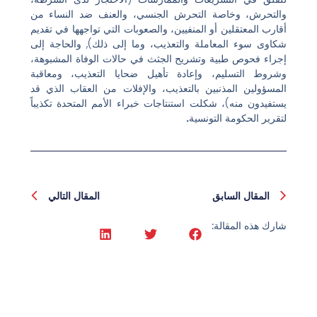
والتحرش، وخاصة التحرش الجنسي، والعنف ضد النساء من
أقارب المعتقلين أو المنفيين، والصعوبات التي تواجهها في تقديم
شكاوى سوء المعاملة والتعذيب، وما إلى ذلك), والحاجة إلى
إجراء فحوص طبية وتشريح الجثث في حالات الوفاة المشبوهة،
وشروط التسليم، وإعادة تأهيل ضحايا التعذيب، ومعاقبة
المسؤولين المذنبين بالتعذيب، والإفلات من العقاب الذي قد
يستفيدون منه)، شكلت استنتاجات خبراء الأمم المتحدة تكذيباً
لتقرير الحكومة التونسية
.
السابق
المقا
المقال السابق
المقال التالي
شارك هذه المقالة: