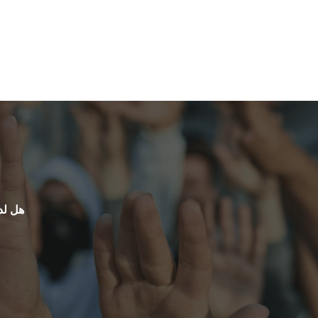
هل لد