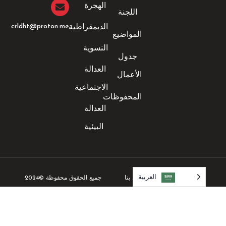
الهجرة
اللجنة
crldht@proton.me
الديمقراطية
المواضيع
النسوية
جدول
العدالة
الأعمال
الاجتماعية
المحفوظات
العدالة
البيئية
العربية‏
العربية‏
جميع الحقوق محفوظة ©2024
الإشعارات القانونية
اتصل بنا