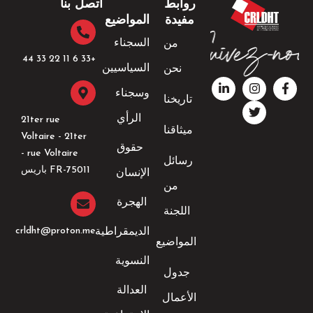
روابط
اتصل بنا
مفيدة
المواضيع
السجناء
من
+33 6 11 22 33 44​
السياسيين
نحن
ف
ا
ت
ل
ي
ن
و
ي
وسجناء
تاريخنا
س
ي
س
ن
ب
ت
ت
ك
الرأي
21ter rue
و
ق
ر
د
ميثاقنا
Voltaire - 21ter
ك
ر
إ
حقوق
-
ا
ن
rue Voltaire -
رسائل
ف
م
-
FR-75011 باريس
الإنسان
إ
من
ن
الهجرة
اللجنة
crldht@proton.me
الديمقراطية
المواضيع
النسوية
جدول
العدالة
الأعمال