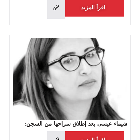
اقرأ المزيد
شيماء عيسى بعد إطلاق سراحها من السجن: