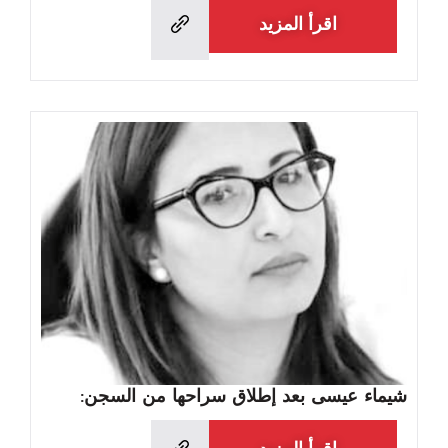
اقرأ المزيد
شيماء عيسى بعد إطلاق سراحها من السجن: