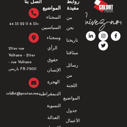
روابط
اتصل بنا
مفيدة
المواضيع
السجناء
من
+33 6 11 22 33 44​
السياسيين
نحن
ف
ا
ت
ل
ي
ن
و
ي
وسجناء
تاريخنا
س
ي
س
ن
ب
ت
ت
ك
الرأي
21ter rue
و
ق
ر
د
ميثاقنا
Voltaire - 21ter
ك
ر
إ
حقوق
-
ا
ن
rue Voltaire -
رسائل
ف
م
-
FR-75011 باريس
الإنسان
إ
من
ن
الهجرة
اللجنة
crldht@proton.me
الديمقراطية
المواضيع
النسوية
جدول
العدالة
الأعمال